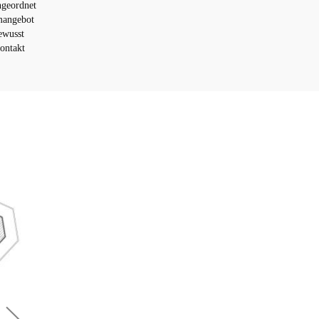
ngeordnet
mangebot
ewusst
kontakt