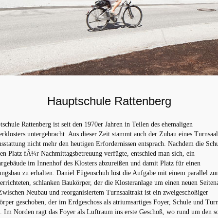
Hauptschule Rattenberg
schule Rattenberg ist seit den 1970er Jahren in Teilen des ehemaligen
rklosters untergebracht. Aus dieser Zeit stammt auch der Zubau eines Turnsaalt
usstattung nicht mehr den heutigen Erfordernissen entsprach. Nachdem die Sch
en Platz fÃ¼r Nachmittagsbetreuung verfügte, entschied man sich, ein
rgebäude im Innenhof des Klosters abzureißen und damit Platz für einen
ngsbau zu erhalten. Daniel Fügenschuh löst die Aufgabe mit einem parallel z
errichteten, schlanken Baukörper, der die Klosteranlage um einen neuen Seite
Zwischen Neubau und reorganisiertem Turnsaaltrakt ist ein zweigeschoßiger
rper geschoben, der im Erdgeschoss als atriumsartiges Foyer, Schule und Turn
. Im Norden ragt das Foyer als Luftraum ins erste Geschoß, wo rund um den s