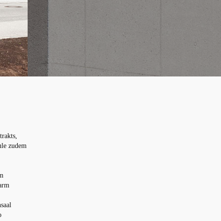
rakts,
ule zudem
um
narm
saal
o