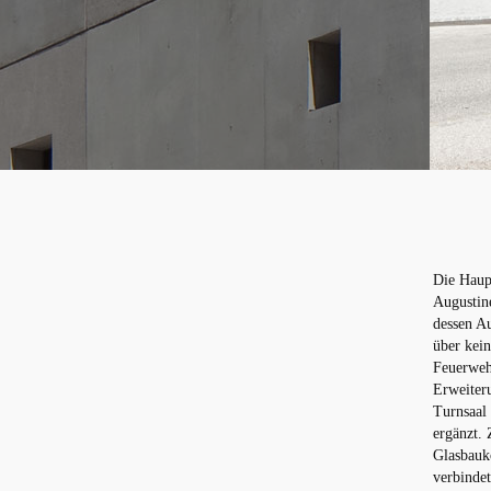
Die Haupt
Augustine
dessen A
über kein
Feuerweh
Erweiteru
Turnsaal 
ergänzt. 
Glasbaukö
verbindet