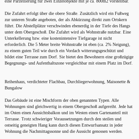
eine Parzellierung für zwei Einzelobjekte mit je ca. 800m2 vorstellbar.
Die Zufahrt erfolgt über die obere Straße. Zusätzlich wird ein Fußweg
zur unteren Straße angeboten, der als Abkürzung direkt zum Ortskern
führt. Die Abstellplätze verschwinden ebenerdig in der Tiefe des Hangs
unter dem Obergeschoß. Die Zufahrt wird als Wohnstraße nutzbar. Eine
Unterkellerung bzw. eine kostenintensive Tiefgarage ist nicht
erforderlich. Die 5 Meter breite Wohnstraße ist eben (ca. 2% Neigung),
zu einem guten Teil wie durch ein Vordach witterungsgeschützt und
bildet eine Terrasse zum Dorf. Sie bietet den Bewohnern eine großzügige
Begegnungs- und Aufenthaltszone vergleichbar mit einem Platz im Dorf.
Reihenhaus, verdichteter Flachbau, Durchliegerwohnung, Maisonette &
Bungalow
Das Gebäude ist eine Mischform der oben genannten Typen. Alle
Wohnungen sind gleichwertig in einem Obergeschoß aufgereiht. Jede hat
im Osten einen Aussichtsbalkon und im Westen einen Gartenanteil mit
Terrasse. Trotz schwieriger Voraussetzungen durch den steilen und
ostseitig geneigten Hang kann durch diesen Entwurfsansatz in jeder
Wohnung die Nachmittagssonne und die Aussicht genossen werden.