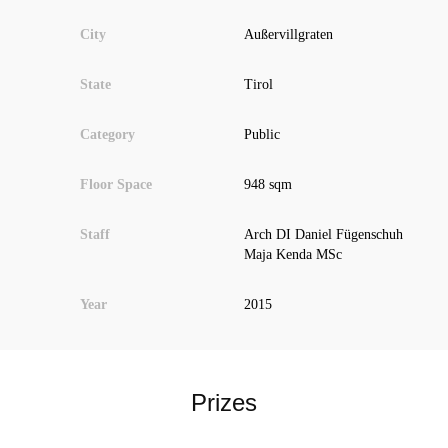
City
Außervillgraten
State
Tirol
Category
Public
Floor Space
948 sqm
Staff
Arch DI Daniel Fügenschuh
Maja Kenda MSc
Year
2015
Prizes