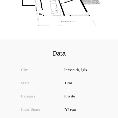
Data
City
Innsbruck, Igls
State
Tirol
Category
Private
Floor Space
??? sqm