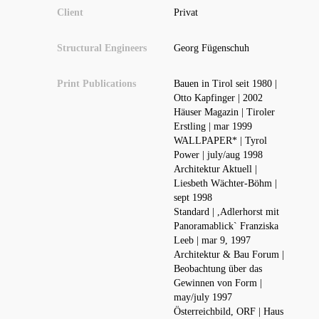
Client
Privat
Structural Engineers
Georg Fügenschuh
Print Publications
Bauen in Tirol seit 1980 |
Otto Kapfinger | 2002
Häuser Magazin | Tiroler
Erstling | mar 1999
WALLPAPER* | Tyrol
Power | july/aug 1998
Architektur Aktuell |
Liesbeth Wächter-Böhm |
sept 1998
Standard | ,Adlerhorst mit
Panoramablick` Franziska
Leeb | mar 9, 1997
Architektur & Bau Forum |
Beobachtung über das
Gewinnen von Form |
may/july 1997
Österreichbild, ORF | Haus