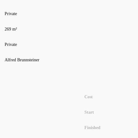
Private
269 m²
Private
Alfred Brunnsteiner
Cost
Start
Finished