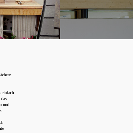
Dächern
 einfach
 das
en und
es
ch
nte