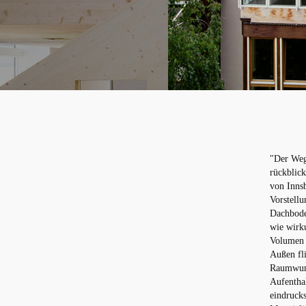
"Der Weg 
rückblic
von Inns
Vorstellu
Dachboden
wie wirku
Volumen 
Außen fli
Raumwund
Aufenthal
eindruck