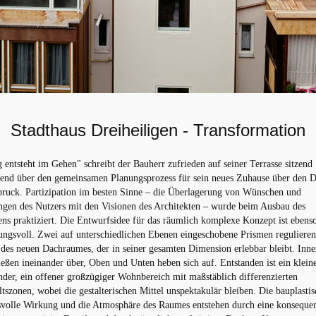
Stadthaus Dreiheiligen - Transformation
entsteht im Gehen" schreibt der Bauherr zufrieden auf seiner Terrasse sitzend
kend über den gemeinsamen Planungsprozess für sein neues Zuhause über den 
bruck. Partizipation im besten Sinne – die Überlagerung von Wünschen und
ngen des Nutzers mit den Visionen des Architekten – wurde beim Ausbau des
s praktiziert. Die Entwurfsidee für das räumlich komplexe Konzept ist ebenso
ngsvoll. Zwei auf unterschiedlichen Ebenen eingeschobene Prismen regulieren
des neuen Dachraumes, der in seiner gesamten Dimension erlebbar bleibt. Inn
eßen ineinander über, Oben und Unten heben sich auf. Entstanden ist ein klein
er, ein offener großzügiger Wohnbereich mit maßstäblich differenzierten
tszonen, wobei die gestalterischen Mittel unspektakulär bleiben. Die bauplastis
svolle Wirkung und die Atmosphäre des Raumes entstehen durch eine konseque